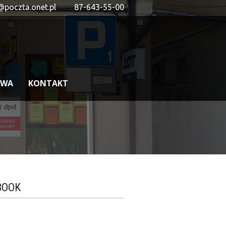
@poczta.onet.pl
87-643-55-00
OWA
KONTAKT
BOOK