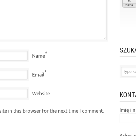
śr.
2026
SZUK
*
Name
*
Email
Website
KONT
Imię i
te in this browser for the next time I comment.
Adres 