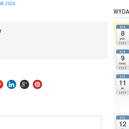
08-2026
WYDA
SIE
r
8
sob.
2026
SIE
9
niedz.
2026
SIE
11
wt.
2026
SIE
12