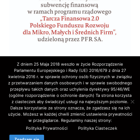
Z dniem 25 Maja 2018 weszło w życie Rozporządzenie
Parlamentu Europejskiego i Rady (UE) 2016/679 z dnia 27
kwietnia 2016 r. w sprawie ochrony osób fizycznych w związku
z przetwarzaniem danych osobowych i w sprawie swobodnego
przepływu takich danych oraz uchylenia dyrektywy 95/46/WE
(ogólne rozporządzenie o ochronie danych) Ta strona korzysta
z ciasteczek aby świadczyć usługi na najwyższym poziomie.
Copyright © 2020 ELA-TRAVEL: Biuro Podróży,
Dalsze korzystanie ze strony oznacza, że zgadzasz się na ich
użycie. Możesz w każdej chwili zmienić ustawienia prywatności
wycieczki, wczasy, pielgrzymki, bilety lotnicze,
w przeglądarce. Regulaminy naszej strony:
autokarowe,promowe,koncertowe,Western-Union,.
Polityka Prywatności
Polityka Ciasteczek
All Rights Reserved.
Zgadzam się