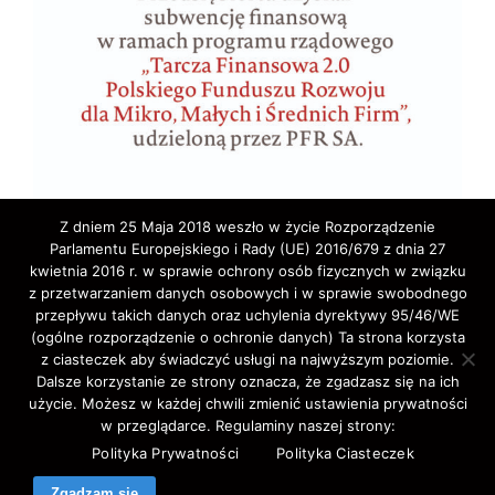
Z dniem 25 Maja 2018 weszło w życie Rozporządzenie
Parlamentu Europejskiego i Rady (UE) 2016/679 z dnia 27
kwietnia 2016 r. w sprawie ochrony osób fizycznych w związku
z przetwarzaniem danych osobowych i w sprawie swobodnego
przepływu takich danych oraz uchylenia dyrektywy 95/46/WE
(ogólne rozporządzenie o ochronie danych) Ta strona korzysta
z ciasteczek aby świadczyć usługi na najwyższym poziomie.
Copyright © 2020 ELA-TRAVEL: Biuro Podróży,
Dalsze korzystanie ze strony oznacza, że zgadzasz się na ich
użycie. Możesz w każdej chwili zmienić ustawienia prywatności
wycieczki, wczasy, pielgrzymki, bilety lotnicze,
w przeglądarce. Regulaminy naszej strony:
autokarowe,promowe,koncertowe,Western-Union,.
Polityka Prywatności
Polityka Ciasteczek
All Rights Reserved.
Zgadzam się