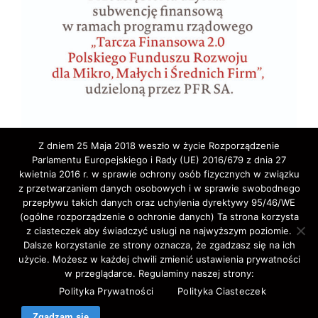
Z dniem 25 Maja 2018 weszło w życie Rozporządzenie
Parlamentu Europejskiego i Rady (UE) 2016/679 z dnia 27
kwietnia 2016 r. w sprawie ochrony osób fizycznych w związku
z przetwarzaniem danych osobowych i w sprawie swobodnego
przepływu takich danych oraz uchylenia dyrektywy 95/46/WE
(ogólne rozporządzenie o ochronie danych) Ta strona korzysta
z ciasteczek aby świadczyć usługi na najwyższym poziomie.
Copyright © 2020 ELA-TRAVEL: Biuro Podróży,
Dalsze korzystanie ze strony oznacza, że zgadzasz się na ich
użycie. Możesz w każdej chwili zmienić ustawienia prywatności
wycieczki, wczasy, pielgrzymki, bilety lotnicze,
w przeglądarce. Regulaminy naszej strony:
autokarowe,promowe,koncertowe,Western-Union,.
Polityka Prywatności
Polityka Ciasteczek
All Rights Reserved.
Zgadzam się