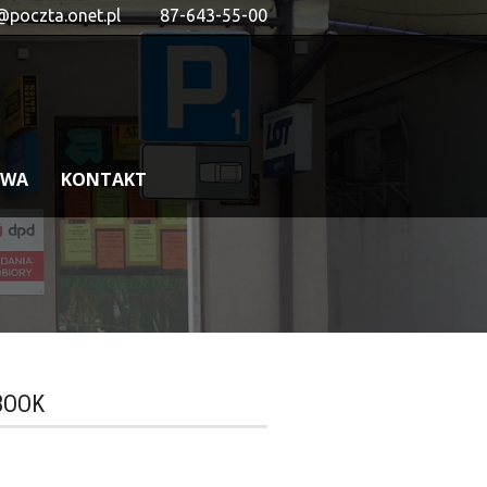
@poczta.onet.pl
87-643-55-00
OWA
KONTAKT
BOOK