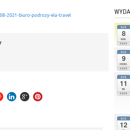
WYDA
08-2021-biuro-podrozy-ela-travel
SIE
8
sob.
r
2026
SIE
9
niedz.
2026
SIE
11
wt.
2026
SIE
12