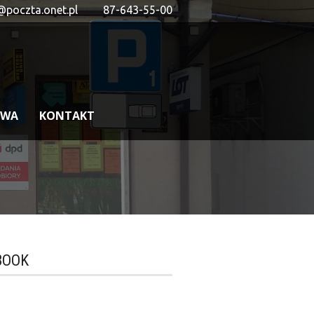
@poczta.onet.pl
87-643-55-00
OWA
KONTAKT
BOOK