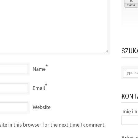
śr.
2026
SZUK
*
Name
*
Email
KONT
Website
Imię i
te in this browser for the next time I comment.
Adres 