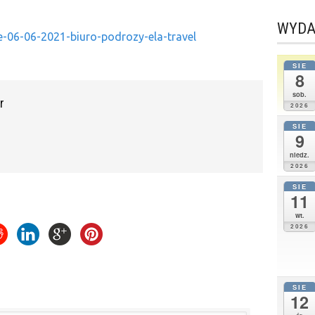
WYDA
ce-06-06-2021-biuro-podrozy-ela-travel
SIE
8
sob.
r
2026
SIE
9
niedz.
2026
SIE
11
wt.
2026
SIE
12