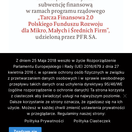
Z dniem 25 Maja 2018 weszło w życie Rozporządzenie
Parlamentu Europejskiego i Rady (UE) 2016/679 z dnia 27
kwietnia 2016 r. w sprawie ochrony osób fizycznych w związku
z przetwarzaniem danych osobowych i w sprawie swobodnego
przepływu takich danych oraz uchylenia dyrektywy 95/46/WE
(ogólne rozporządzenie o ochronie danych) Ta strona korzysta
z ciasteczek aby świadczyć usługi na najwyższym poziomie.
Copyright © 2020 ELA-TRAVEL: Biuro Podróży,
Dalsze korzystanie ze strony oznacza, że zgadzasz się na ich
użycie. Możesz w każdej chwili zmienić ustawienia prywatności
wycieczki, wczasy, pielgrzymki, bilety lotnicze,
w przeglądarce. Regulaminy naszej strony:
autokarowe,promowe,koncertowe,Western-Union,.
Polityka Prywatności
Polityka Ciasteczek
All Rights Reserved.
Zgadzam się