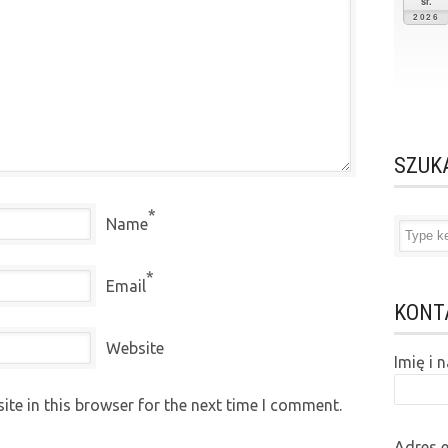
śr.
2026
SZUK
*
Name
*
Email
KONT
Website
Imię i
te in this browser for the next time I comment.
Adres 