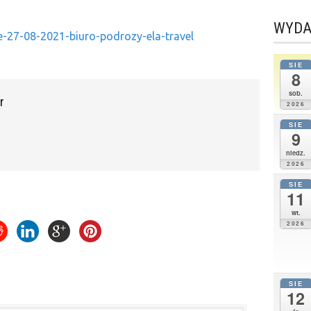
WYDA
ce-27-08-2021-biuro-podrozy-ela-travel
SIE
8
sob.
r
2026
SIE
9
niedz.
2026
SIE
11
wt.
2026
SIE
12