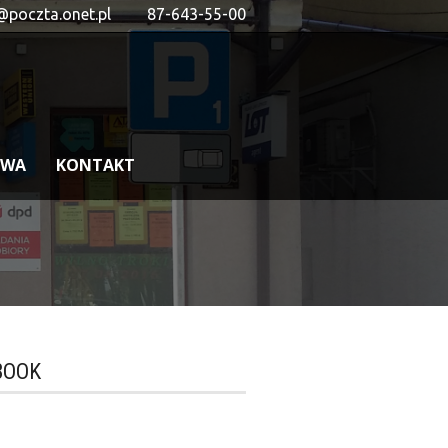
@poczta.onet.pl
87-643-55-00
OWA
KONTAKT
BOOK