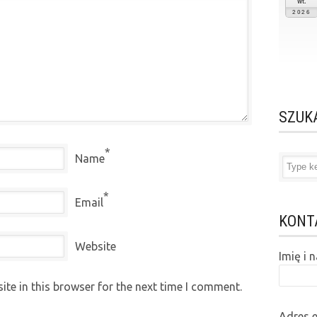
wt.
2026
SZUK
*
Name
*
Email
KONT
Website
Imię i
te in this browser for the next time I comment.
Adres 