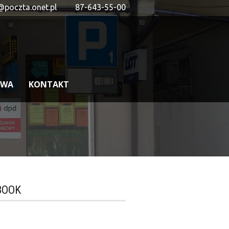
@poczta.onet.pl
87-643-55-00
OWA
KONTAKT
BOOK