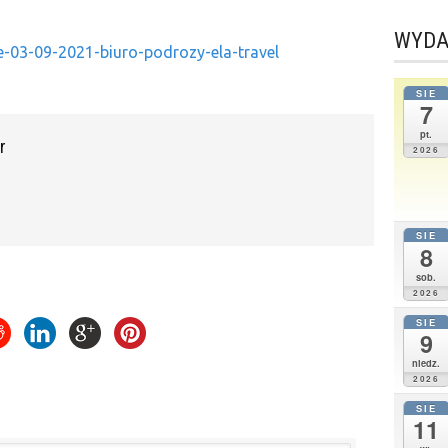
WYDA
ce-03-09-2021-biuro-podrozy-ela-travel
SIE
7
pt.
r
2026
SIE
8
sob.
2026
SIE
9
niedz.
2026
SIE
11