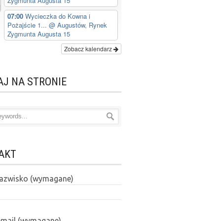
Zygmunta Augusta 15
07:00
Wycieczka do Kowna i
Pożajście 1...
@ Augustów, Rynek
Zygmunta Augusta 15
Zobacz kalendarz
AJ NA STRONIE
AKT
 nazwisko (wymagane)
email (wymagane)