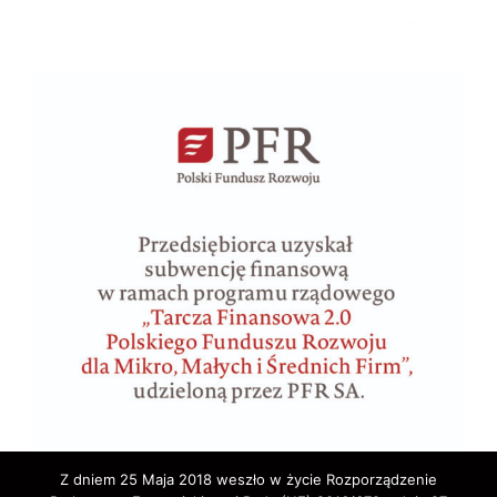
Z dniem 25 Maja 2018 weszło w życie Rozporządzenie