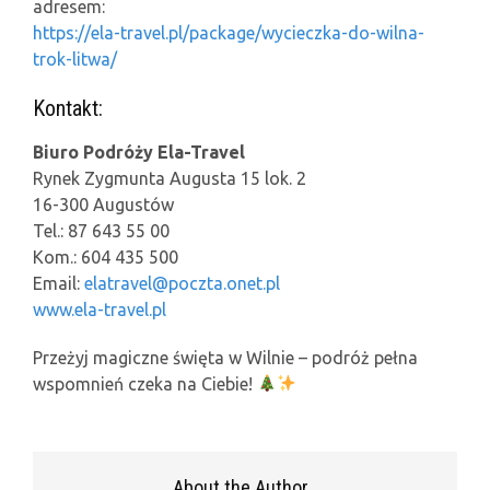
adresem:
https://ela-travel.pl/package/wycieczka-do-wilna-
trok-litwa/
Kontakt:
Biuro Podróży Ela-Travel
Rynek Zygmunta Augusta 15 lok. 2
16-300 Augustów
Tel.: 87 643 55 00
Kom.: 604 435 500
Email:
elatravel@poczta.onet.pl
www.ela-travel.pl
Przeżyj magiczne święta w Wilnie – podróż pełna
wspomnień czeka na Ciebie!
About the Author