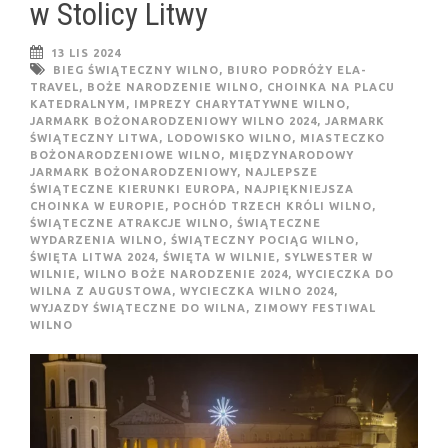
w Stolicy Litwy
13 LIS 2024
BIEG ŚWIĄTECZNY WILNO
,
BIURO PODRÓŻY ELA-
TRAVEL
,
BOŻE NARODZENIE WILNO
,
CHOINKA NA PLACU
KATEDRALNYM
,
IMPREZY CHARYTATYWNE WILNO
,
JARMARK BOŻONARODZENIOWY WILNO 2024
,
JARMARK
ŚWIĄTECZNY LITWA
,
LODOWISKO WILNO
,
MIASTECZKO
BOŻONARODZENIOWE WILNO
,
MIĘDZYNARODOWY
JARMARK BOŻONARODZENIOWY
,
NAJLEPSZE
ŚWIĄTECZNE KIERUNKI EUROPA
,
NAJPIĘKNIEJSZA
CHOINKA W EUROPIE
,
POCHÓD TRZECH KRÓLI WILNO
,
ŚWIĄTECZNE ATRAKCJE WILNO
,
ŚWIĄTECZNE
WYDARZENIA WILNO
,
ŚWIĄTECZNY POCIĄG WILNO
,
ŚWIĘTA LITWA 2024
,
ŚWIĘTA W WILNIE
,
SYLWESTER W
WILNIE
,
WILNO BOŻE NARODZENIE 2024
,
WYCIECZKA DO
WILNA Z AUGUSTOWA
,
WYCIECZKA WILNO 2024
,
WYJAZDY ŚWIĄTECZNE DO WILNA
,
ZIMOWY FESTIWAL
WILNO