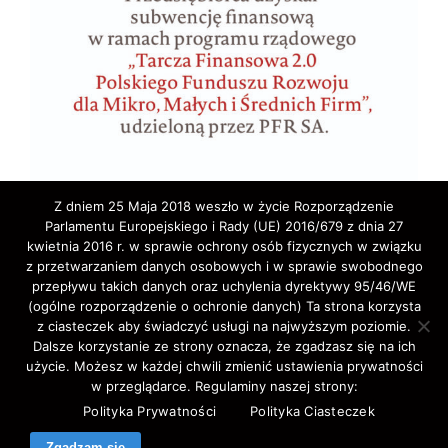
Z dniem 25 Maja 2018 weszło w życie Rozporządzenie
Parlamentu Europejskiego i Rady (UE) 2016/679 z dnia 27
kwietnia 2016 r. w sprawie ochrony osób fizycznych w związku
z przetwarzaniem danych osobowych i w sprawie swobodnego
przepływu takich danych oraz uchylenia dyrektywy 95/46/WE
(ogólne rozporządzenie o ochronie danych) Ta strona korzysta
z ciasteczek aby świadczyć usługi na najwyższym poziomie.
Copyright © 2020 ELA-TRAVEL: Biuro Podróży,
Dalsze korzystanie ze strony oznacza, że zgadzasz się na ich
użycie. Możesz w każdej chwili zmienić ustawienia prywatności
wycieczki, wczasy, pielgrzymki, bilety lotnicze,
w przeglądarce. Regulaminy naszej strony:
autokarowe,promowe,koncertowe,Western-Union,.
Polityka Prywatności
Polityka Ciasteczek
All Rights Reserved.
Zgadzam się