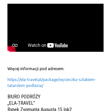
Więcej informacji pod adresem:
https://ela-travel.pl/package/wycieczka-szlakiem-
tatarskim-podlasia/
BIURO PODRÓŻY
„ELA-TRAVEL”
Rynek Zygmunta Augusta 15 lok2