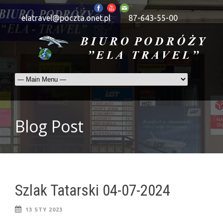
elatravel@poczta.onet.pl
87-643-55-00
Blog Post
Szlak Tatarski 04-07-2024
13 STY 2023