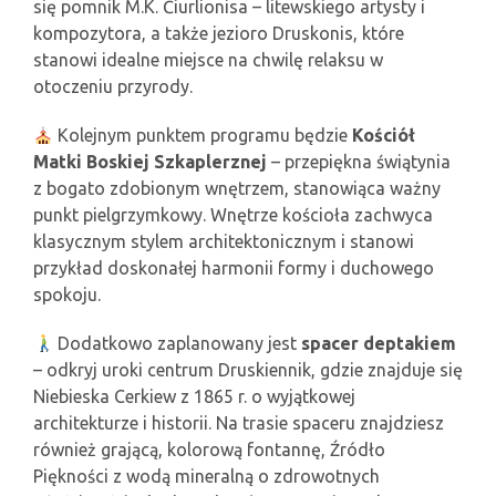
się pomnik M.K. Čiurlionisa – litewskiego artysty i
kompozytora, a także jezioro Druskonis, które
stanowi idealne miejsce na chwilę relaksu w
otoczeniu przyrody.
Kolejnym punktem programu będzie
Kościół
Matki Boskiej Szkaplerznej
– przepiękna świątynia
z bogato zdobionym wnętrzem, stanowiąca ważny
punkt pielgrzymkowy. Wnętrze kościoła zachwyca
klasycznym stylem architektonicznym i stanowi
przykład doskonałej harmonii formy i duchowego
spokoju.
Dodatkowo zaplanowany jest
spacer deptakiem
– odkryj uroki centrum Druskiennik, gdzie znajduje się
Niebieska Cerkiew z 1865 r. o wyjątkowej
architekturze i historii. Na trasie spaceru znajdziesz
również grającą, kolorową fontannę, Źródło
Piękności z wodą mineralną o zdrowotnych