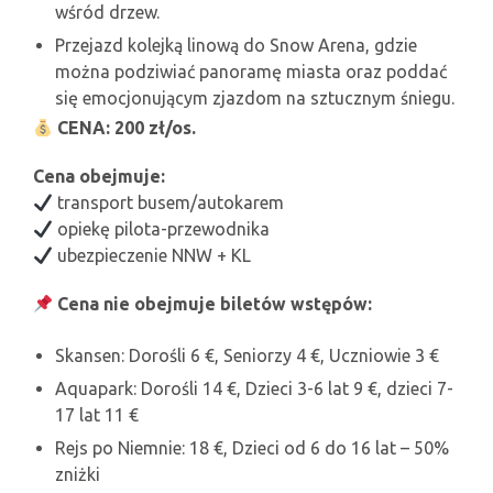
wśród drzew.
Przejazd kolejką linową do Snow Arena, gdzie
można podziwiać panoramę miasta oraz poddać
się emocjonującym zjazdom na sztucznym śniegu.
CENA:
200 zł/os.
Cena obejmuje:
transport busem/autokarem
opiekę pilota-przewodnika
ubezpieczenie NNW + KL
Cena nie obejmuje biletów wstępów:
Skansen:
Dorośli
6
€,
Seniorzy
4
€,
Uczniowie
3
€
Aquapark: Dorośli 14 €, Dzieci 3-6 lat 9 €, dzieci 7-
17 lat 11 €
Rejs po Niemnie: 18 €,
Dzieci od 6 do 16 lat – 50%
zniżki