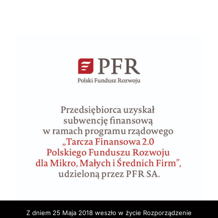
Z dniem 25 Maja 2018 weszło w życie Rozporządzenie