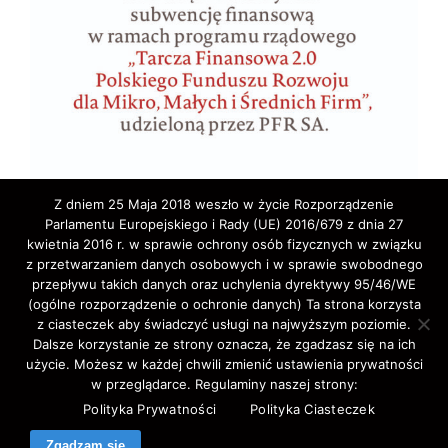
Z dniem 25 Maja 2018 weszło w życie Rozporządzenie
Parlamentu Europejskiego i Rady (UE) 2016/679 z dnia 27
kwietnia 2016 r. w sprawie ochrony osób fizycznych w związku
z przetwarzaniem danych osobowych i w sprawie swobodnego
przepływu takich danych oraz uchylenia dyrektywy 95/46/WE
(ogólne rozporządzenie o ochronie danych) Ta strona korzysta
z ciasteczek aby świadczyć usługi na najwyższym poziomie.
Copyright © 2020 ELA-TRAVEL: Biuro Podróży,
Dalsze korzystanie ze strony oznacza, że zgadzasz się na ich
użycie. Możesz w każdej chwili zmienić ustawienia prywatności
wycieczki, wczasy, pielgrzymki, bilety lotnicze,
w przeglądarce. Regulaminy naszej strony:
autokarowe,promowe,koncertowe,Western-Union,.
Polityka Prywatności
Polityka Ciasteczek
All Rights Reserved.
Zgadzam się