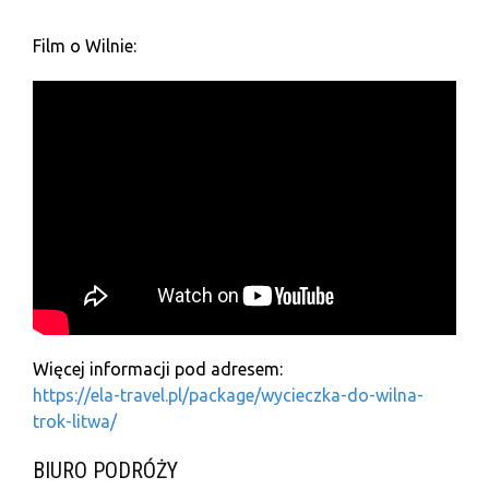
Film o Wilnie:
Więcej informacji pod adresem:
https://ela-travel.pl/package/wycieczka-do-wilna-
trok-litwa/
BIURO PODRÓŻY