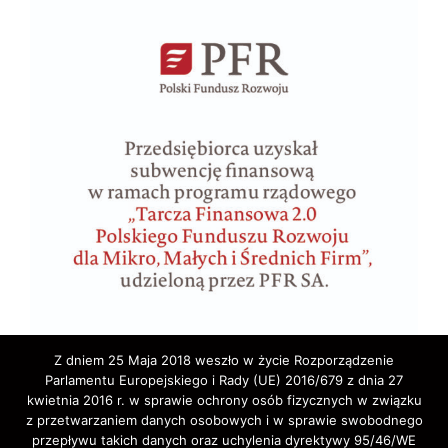
Z dniem 25 Maja 2018 weszło w życie Rozporządzenie
Parlamentu Europejskiego i Rady (UE) 2016/679 z dnia 27
kwietnia 2016 r. w sprawie ochrony osób fizycznych w związku
z przetwarzaniem danych osobowych i w sprawie swobodnego
przepływu takich danych oraz uchylenia dyrektywy 95/46/WE