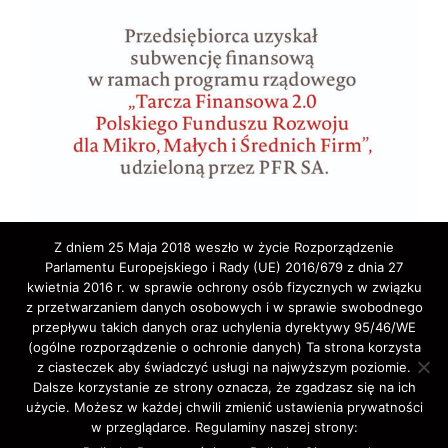
Z dniem 25 Maja 2018 weszło w życie Rozporządzenie
Parlamentu Europejskiego i Rady (UE) 2016/679 z dnia 27
kwietnia 2016 r. w sprawie ochrony osób fizycznych w związku
z przetwarzaniem danych osobowych i w sprawie swobodnego
przepływu takich danych oraz uchylenia dyrektywy 95/46/WE
(ogólne rozporządzenie o ochronie danych) Ta strona korzysta
z ciasteczek aby świadczyć usługi na najwyższym poziomie.
Copyright © 2020 ELA-TRAVEL: Biuro Podróży,
Dalsze korzystanie ze strony oznacza, że zgadzasz się na ich
użycie. Możesz w każdej chwili zmienić ustawienia prywatności
wycieczki, wczasy, pielgrzymki, bilety lotnicze,
w przeglądarce. Regulaminy naszej strony:
autokarowe,promowe,koncertowe,Western-Union,.