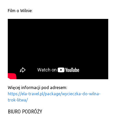
Film o Wilnie:
Więcej informacji pod adresem:
https://ela-travel.pl/package/wycieczka-do-wilna-
trok-litwa/
BIURO PODRÓŻY