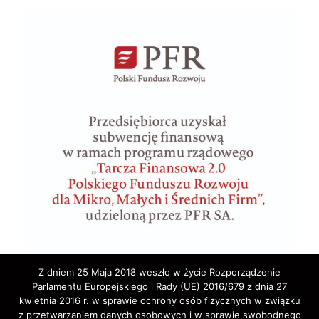
Z dniem 25 Maja 2018 weszło w życie Rozporządzenie
Parlamentu Europejskiego i Rady (UE) 2016/679 z dnia 27
kwietnia 2016 r. w sprawie ochrony osób fizycznych w związku
z przetwarzaniem danych osobowych i w sprawie swobodnego