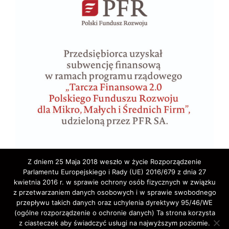
Z dniem 25 Maja 2018 weszło w życie Rozporządzenie
Parlamentu Europejskiego i Rady (UE) 2016/679 z dnia 27
kwietnia 2016 r. w sprawie ochrony osób fizycznych w związku
z przetwarzaniem danych osobowych i w sprawie swobodnego
przepływu takich danych oraz uchylenia dyrektywy 95/46/WE
(ogólne rozporządzenie o ochronie danych) Ta strona korzysta
z ciasteczek aby świadczyć usługi na najwyższym poziomie.