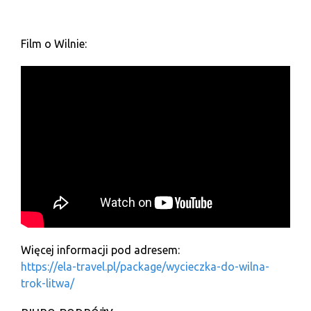
Film o Wilnie:
Więcej informacji pod adresem:
https://ela-travel.pl/package/wycieczka-do-wilna-
trok-litwa/