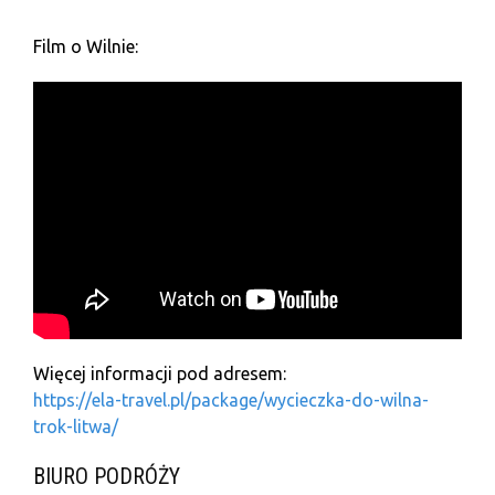
Film o Wilnie:
Więcej informacji pod adresem:
https://ela-travel.pl/package/wycieczka-do-wilna-
trok-litwa/
BIURO PODRÓŻY