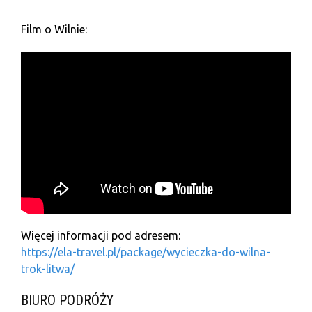
Film o Wilnie:
Więcej informacji pod adresem:
https://ela-travel.pl/package/wycieczka-do-wilna-
trok-litwa/
BIURO PODRÓŻY