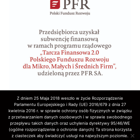
Z dniem 25 Maja 2018 weszło w życie Rozporządzenie
Parlamentu Europejskiego i Rady (UE) 2016/679 z dnia 27
kwietnia 2016 r. w sprawie ochrony osób fizycznych w związku
z przetwarzaniem danych osobowych i w sprawie swobodnego
przepływu takich danych oraz uchylenia dyrektywy 95/46/WE
(ogólne rozporządzenie o ochronie danych) Ta strona korzysta
z ciasteczek aby świadczyć usługi na najwyższym poziomie.
Copyright © 2020 ELA-TRAVEL: Biuro Podróży,