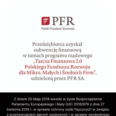
Z dniem 25 Maja 2018 weszło w życie Rozporządzenie
Parlamentu Europejskiego i Rady (UE) 2016/679 z dnia 27
kwietnia 2016 r. w sprawie ochrony osób fizycznych w związku
z przetwarzaniem danych osobowych i w sprawie swobodnego