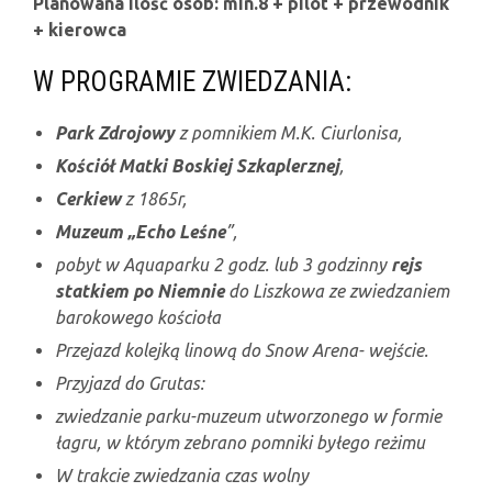
Planowana ilość osób: min.8 + pilot + przewodnik
+ kierowca
W PROGRAMIE ZWIEDZANIA:
Park Zdrojowy
z pomnikiem M.K. Ciurlonisa,
Kościół Matki Boskiej Szkaplerznej
,
Cerkiew
z 1865r,
Muzeum „Echo Leśne
”,
pobyt w Aquaparku 2 godz. lub 3 godzinny
rejs
statkiem po Niemnie
do Liszkowa ze zwiedzaniem
barokowego kościoła
Przejazd kolejką linową do Snow Arena- wejście.
Przyjazd do Grutas:
zwiedzanie parku-muzeum utworzonego w formie
łagru, w którym zebrano pomniki byłego reżimu
W trakcie zwiedzania czas wolny